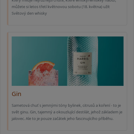
který miluje nejrůznější chutě, které whisky/whiskey nabízí,
můžete si letos třetí květnovou sobotu (18. května) užít
Světový den whisky
Gin
Sametová chuť s jemnými tóny bylinek, citrusů a koření - to je
svět ginu. Gin, tajemný a okouzlující destilát, jehož základem je
jalovec. Ale to je pouze začátek jeho fascinujícího příběhu.