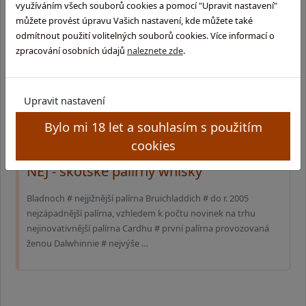
využíváním všech souborů cookies a pomocí "Upravit nastavení"
můžete provést úpravu Vašich nastavení, kde můžete také
odmítnout použití volitelných souborů cookies. Více informací o
zpracování osobních údajů
naleznete zde
.
Upravit nastavení
Bylo mi 18 let a souhlasím s použitím
cookies
NEJ - skotské palírny whisky
Bladnoch # nejjižnější palírna Bruichladdich # do r. 2005
nejzápadnější palírna, vzhledem k počtu novinek na trhu
nejinovativnější palírna Cardhu # první palírna provozovaná
ženou Dalwhinnie # nejvýše …