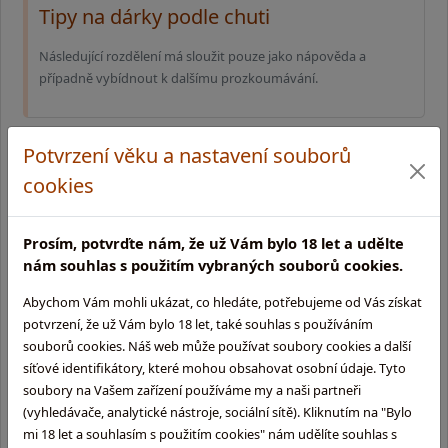
Tipy na dárky podle chuti
Následující rozdělení má sloužit pouze jako nápověda a
případně vybídnout k dalšímu prozkoumávání.
Potvrzení věku a nastavení souborů
cookies
Prosím, potvrďte nám, že už Vám bylo 18 let a udělte
nám souhlas s použitím vybraných souborů cookies.
Abychom Vám mohli ukázat, co hledáte, potřebujeme od Vás získat
potvrzení, že už Vám bylo 18 let, také souhlas s používáním
Den Sv. Patrika - patrona Irska
souborů cookies. Náš web může používat soubory cookies a další
síťové identifikátory, které mohou obsahovat osobní údaje. Tyto
17. březen - den sv. Patrika. Pro milovníky kvalitního alkoholu
soubory na Vašem zařízení používáme my a naši partneři
je to už tradičně svátek k oslavování všeho irského - včetně
(vyhledávače, analytické nástroje, sociální sítě). Kliknutím na "Bylo
irské whiskey.
mi 18 let a souhlasím s použitím cookies" nám udělíte souhlas s