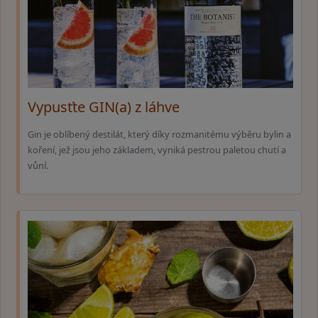
Vypusťte GIN(a) z láhve
Gin je oblíbený destilát, který díky rozmanitému výběru bylin a
koření, jež jsou jeho základem, vyniká pestrou paletou chutí a
vůní.