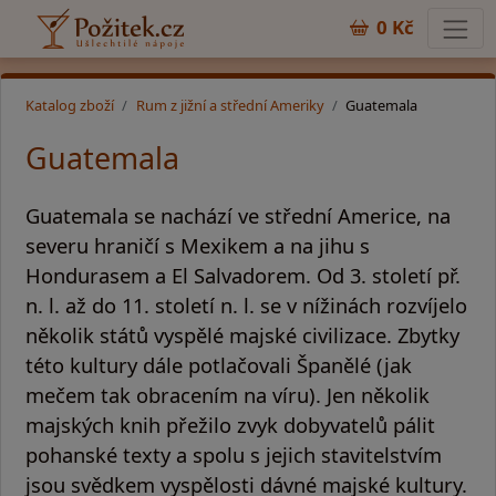
0 Kč
Katalog zboží
Rum z jižní a střední Ameriky
Guatemala
Guatemala
Guatemala se nachází ve střední Americe, na
severu hraničí s Mexikem a na jihu s
Hondurasem a El Salvadorem. Od 3. století př.
n. l. až do 11. století n. l. se v nížinách rozvíjelo
několik států vyspělé majské civilizace. Zbytky
této kultury dále potlačovali Španělé (jak
mečem tak obracením na víru). Jen několik
majských knih přežilo zvyk dobyvatelů pálit
pohanské texty a spolu s jejich stavitelstvím
jsou svědkem vyspělosti dávné majské kultury.