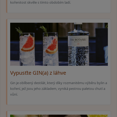
kořenitost skvěle s tímto obdobím ladí.
Vypusťte GIN(a) z láhve
Gin je oblíbený destilát, který díky rozmanitému výběru bylin a
koření, jež jsou jeho základem, vyniká pestrou paletou chutí a
vůní.