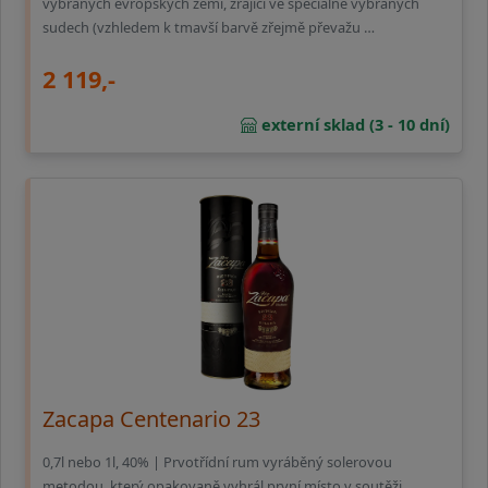
vybraných evropských zemí, zrající ve speciálně vybraných
sudech (vzhledem k tmavší barvě zřejmě převažu …
2 119,-
externí sklad (3 - 10 dní)
Zacapa Centenario 23
0,7l nebo 1l, 40% | Prvotřídní rum vyráběný solerovou
metodou, který opakovaně vyhrál první místo v soutěži