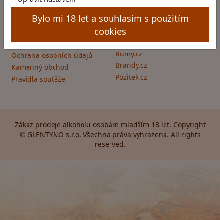
Bylo mi 18 let a souhlasím s použitím
Informace pro Vás:
Skupina obchodů
Glentyno:
cookies
Provozovatel obchodu
Skotska-whisky.cz
Obchodní podmínky
Rumy.cz
Ochrana osobních údajů
Brandy.cz
Kamenný obchod
Pozitek.cz
Pravidla soutěže
Zákaz prodeje alkoholu osobám mladším 18 let. Copyright
© GLENTYNO s.r.o. Všechna práva vyhrazena. All rights
reserved.