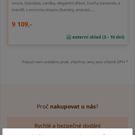
ovoce, čokoláda, vanilka, elegantní dřevo, trochu karamelu a
mandlí, s ovocnou stopou (banány, ananas) …
9 109,-
externí sklad (3 - 10 dní)
Pokud není uvedeno jinak, všechny ceny jsou včetně DPH *
Proč
nakupovat u nás
?
Rychlé a bezpečné dodání