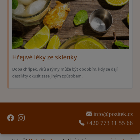
Hřejivé léky ze sklenky
Doba chřipek, virů a rýmy může být obdobím, kdy se dají
destiláty okusit zase jiným způsobem.
info@pozitek.cz
+420 773 11 55 66