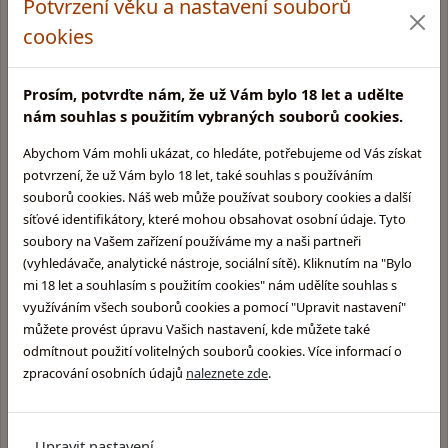
Potvrzení věku a nastavení souborů
Dárky k nákupu, fan shop
cookies
Velký výběr skladem
Prosím, potvrďte nám, že už Vám bylo 18 let a udělte
nám souhlas s použitím vybraných souborů cookies.
Abychom Vám mohli ukázat, co hledáte, potřebujeme od Vás získat
potvrzení, že už Vám bylo 18 let, také souhlas s používáním
souborů cookies. Náš web může používat soubory cookies a další
Kamenná prodejna v Praze
Glentyno Whisky Shop
síťové identifikátory, které mohou obsahovat osobní údaje. Tyto
Na Malovance 6, Praha 6
soubory na Vašem zařízení používáme my a naši partneři
Zobrazit mapu
(vyhledávače, analytické nástroje, sociální sítě). Kliknutím na "Bylo
mi 18 let a souhlasím s použitím cookies" nám udělíte souhlas s
Otevírací doba:
využíváním všech souborů cookies a pomocí "Upravit nastavení"
Pondělí: 10:00 - 15:00
můžete provést úpravu Vašich nastavení, kde můžete také
Úterý: 10:00 - 15:00
odmítnout použití volitelných souborů cookies. Více informací o
Středa: Zavřeno
zpracování osobních údajů
naleznete zde
.
Čtvrtek: 11:00 - 16:00
Pátek: 11:00 - 17:00
Upravit nastavení