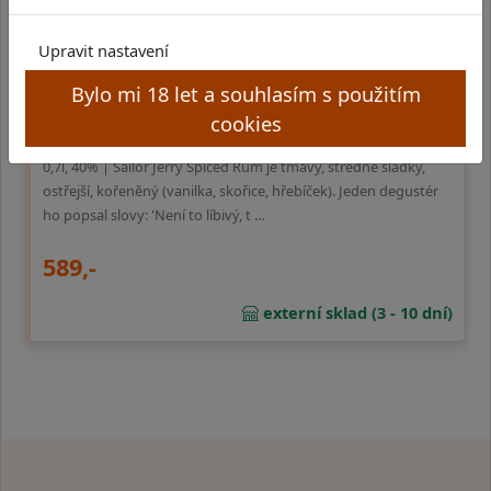
Upravit nastavení
Bylo mi 18 let a souhlasím s použitím
Sailor Jerry Spiced
cookies
0,7l, 40% | Sailor Jerry Spiced Rum je tmavý, středně sladký,
ostřejší, kořeněný (vanilka, skořice, hřebíček). Jeden degustér
ho popsal slovy: 'Není to líbivý, t …
589,-
externí sklad (3 - 10 dní)