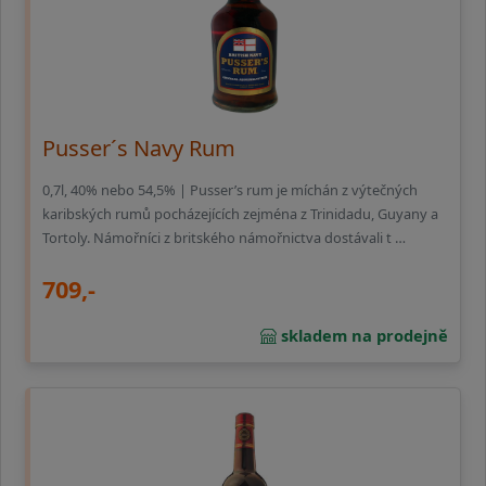
Pusser´s Navy Rum
0,7l, 40% nebo 54,5% | Pusser’s rum je míchán z výtečných
karibských rumů pocházejících zejména z Trinidadu, Guyany a
Tortoly. Námořníci z britského námořnictva dostávali t …
709,-
skladem na prodejně