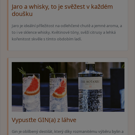
Jaro a whisky, to je svěžest v každém
doušku
Jaro je ideální příležitost na odlehčené chutě a jemné aroma, a
to i ve sklence whisky. Květinové tóny, svěží citrusy a lehká
kořenitost skvěle s tímto obdobím ladí.
Vypusťte GIN(a) z láhve
Gin je oblíbený destilát, který díky rozmanitému výběru bylin a