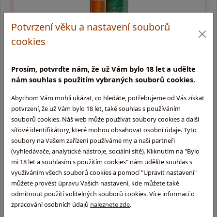
Potvrzení věku a nastavení souborů
cookies
A. H. Riise XO Reserve Port Cask
Prosím, potvrďte nám, že už Vám bylo 18 let a udělte
0,7l, 45% | Výběr západoindických a středoamerických rumů
nám souhlas s použitím vybraných souborů cookies.
stařených v sudech po portském. Aroma: vanilka, jemné sladké
žluté ovoce (ananas a banán), vrstva suš …
Abychom Vám mohli ukázat, co hledáte, potřebujeme od Vás získat
potvrzení, že už Vám bylo 18 let, také souhlas s používáním
1 599,-
souborů cookies. Náš web může používat soubory cookies a další
síťové identifikátory, které mohou obsahovat osobní údaje. Tyto
skladem na prodejně
soubory na Vašem zařízení používáme my a naši partneři
(vyhledávače, analytické nástroje, sociální sítě). Kliknutím na "Bylo
mi 18 let a souhlasím s použitím cookies" nám udělíte souhlas s
využíváním všech souborů cookies a pomocí "Upravit nastavení"
můžete provést úpravu Vašich nastavení, kde můžete také
odmítnout použití volitelných souborů cookies. Více informací o
zpracování osobních údajů
naleznete zde
.