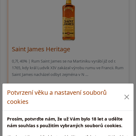
Saint James Heritage
0,7l, 40% | Rum Saint James se na Martiniku vyrábí již od r.
1765, kdy král Ludvík XIV zakázal výrobu rumu ve Francii. Rum
Saint James nacházel odbyt zejména v N …
519,-
Potvrzení věku a nastavení souborů
cookies
externí sklad (3 - 10 dní)
Prosím, potvrďte nám, že už Vám bylo 18 let a udělte
nám souhlas s použitím vybraných souborů cookies.