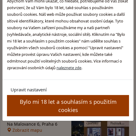
Abychom Vám mohli ukázat, co hledáte, potřebujeme od Vás získat
potvrzení, že už Vám bylo 18 let, také souhlas s používáním
souborů cookies. Náš web může používat soubory cookies a další
síťové identifikátory, které mohou obsahovat osobní údaje. Tyto
Proč
nakupovat u nás
?
soubory na Vašem zařízení používáme my a naši partneři
(vyhledávače, analytické nástroje, sociální sítě). Kliknutím na "Bylo
Rychlé a bezpečné dodání
mi 18 let a souhlasím s použitím cookies" nám udělíte souhlas s
využíváním všech souborů cookies a pomocí "Upravit nastavení"
můžete provést úpravu Vašich nastavení, kde můžete také
Dárky k nákupu, fan shop
odmítnout použití volitelných souborů cookies. Více informací o
zpracování osobních údajů
naleznete zde
.
Velký výběr skladem
Upravit nastavení
Bylo mi 18 let a souhlasím s použitím
cookies
Kamenná prodejna v Praze
Glentyno Whisky Shop
Na Malovance 6, Praha 6
Zobrazit mapu