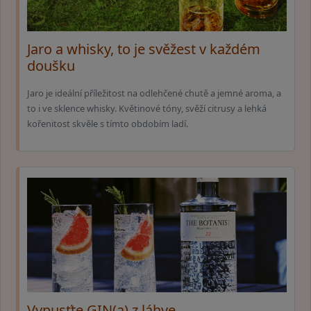
Jaro a whisky, to je svěžest v každém
doušku
Jaro je ideální příležitost na odlehčené chutě a jemné aroma, a
to i ve sklence whisky. Květinové tóny, svěží citrusy a lehká
kořenitost skvěle s tímto obdobím ladí.
Vypusťte GIN(a) z láhve