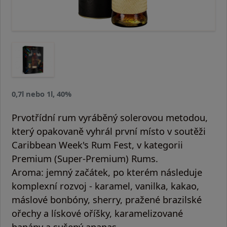
0,7l nebo 1l, 40%
Prvotřídní rum vyráběný solerovou metodou,
který opakovaně vyhrál první místo v soutěži
Caribbean Week's Rum Fest, v kategorii
Premium (Super-Premium) Rums.
Aroma:
jemný začátek, po kterém následuje
komplexní rozvoj - karamel, vanilka, kakao,
máslové bonbóny, sherry, pražené brazilské
ořechy a lískové oříšky, karamelizované
banány a sušený ananas.