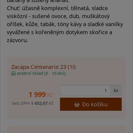
Chuť:
úžasně komplexní, tělnatá, sladce
viskózní - sušené ovoce, dub, muškátový
oříšek, kůže, tabák, tóny kávy a sladké vanilky
vyvážené s kořeněným dotykem skořice a
zázvoru.
Zacapa Centenario 23 (1l)
externí sklad (3 - 10 dní)
ks
1 999
Kč
bez DPH
1 652,07
Kč
Do košíku