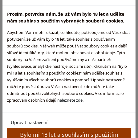
mandlí, s ovocnou stopou (banány, ananas) …
Prosím, potvrďte nám, že už Vám bylo 18 let a udělte
9 109,-
nám souhlas s použitím vybraných souborů cookies.
externí sklad (3 - 10 dní)
Abychom Vám mohli ukázat, co hledáte, potřebujeme od Vás získat
potvrzení, že už Vám bylo 18 let, také souhlas s používáním
souborů cookies. Náš web může používat soubory cookies a další
síťové identifikátory, které mohou obsahovat osobní údaje. Tyto
soubory na Vašem zařízení používáme my a naši partneři
(vyhledávače, analytické nástroje, sociální sítě). Kliknutím na "Bylo
mi 18 let a souhlasím s použitím cookies" nám udělíte souhlas s
využíváním všech souborů cookies a pomocí "Upravit nastavení"
můžete provést úpravu Vašich nastavení, kde můžete také
odmítnout použití volitelných souborů cookies. Více informací o
zpracování osobních údajů
naleznete zde
.
Zacapa Centenario ,,Edicion Negra"
Upravit nastavení
0,7l, 43% | Speciální edice rumu Zacapa 23 pro export do
vybraných evropských zemí, zrající ve speciálně vybraných
Bylo mi 18 let a souhlasím s použitím