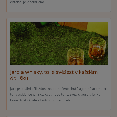
čistého. Je ideální jako …
Jaro a whisky, to je svěžest v každém
doušku
Jaro je ideální příležitost na odlehčené chutě a jemné aroma, a
to i ve sklence whisky. Květinové tóny, svěží citrusy a lehká
kořenitost skvěle s tímto obdobím ladí.