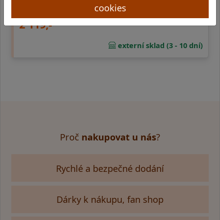
sudech (vzhledem k tmavší barvě zřejmě převažu …
cookies
2 119,-
externí sklad (3 - 10 dní)
Proč
nakupovat u nás
?
Rychlé a bezpečné dodání
Dárky k nákupu, fan shop