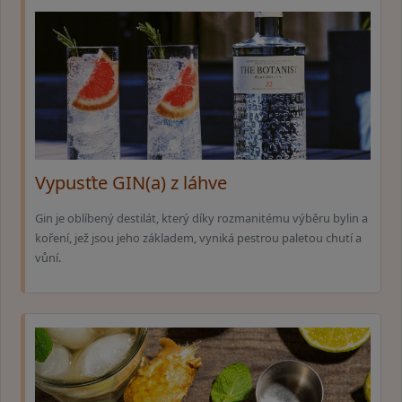
Vypusťte GIN(a) z láhve
Gin je oblíbený destilát, který díky rozmanitému výběru bylin a
koření, jež jsou jeho základem, vyniká pestrou paletou chutí a
vůní.