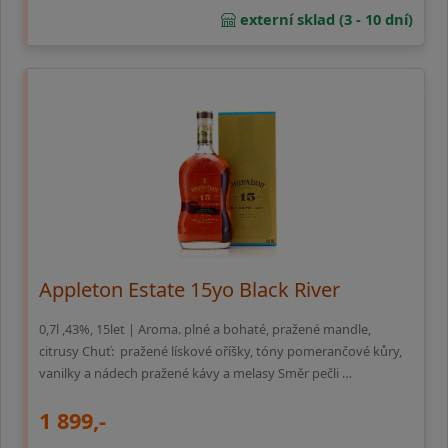
externí sklad (3 - 10 dní)
Appleton Estate 15yo Black River
0,7l ,43%, 15let | Aroma. plné a bohaté, pražené mandle,
citrusy Chuť: pražené lískové oříšky, tóny pomerančové kůry,
vanilky a nádech pražené kávy a melasy Směr pečli …
1 899,-