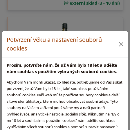
externí sklad (3 - 10 dní)
Potvrzení věku a nastavení souborů
cookies
Prosím, potvrďte nám, že už Vám bylo 18 let a udělte
nám souhlas s použitím vybraných souborů cookies.
Blackwell Black Gold
Abychom Vám mohli ukázat, co hledáte, potřebujeme od Vás získat
potvrzení, že už Vám bylo 18 let, také souhlas s používáním
0,7l, 40% | Blackwell Black Gold e prémiový jamajský rum
souborů cookies. Náš web může používat soubory cookies a další
vytvořený Chrisem Blackwellem, ikonou hudebního průmyslu
síťové identifikátory, které mohou obsahovat osobní údaje. Tyto
a znalcem karibské kultury (zakladatel Island R …
soubory na Vašem zařízení používáme my a naši partneři
(vyhledávače, analytické nástroje, sociální sítě). Kliknutím na "Bylo
839,-
mi 18 let a souhlasím s použitím cookies" nám udělíte souhlas s
využíváním všech souborů cookies a pomocí "Upravit nastavení"