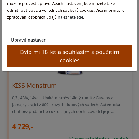
externí sklad (3 - 10 dní)
můžete provést úpravu Vašich nastavení, kde můžete také
odmítnout použití volitelných souborů cookies. Více informací o
zpracování osobních údajů
naleznete zde
.
Upravit nastavení
Bylo mi 18 let a souhlasím s použitím
cookies
KISS Monstrum
0,7l, 43%, 14yo | Unikátní směs 14letý rumů z Guyany a
Jamajky zrající v 800litrových dubových sudech. Autentická
chuť bez přidaného cukru či jiných dochucovadel je je …
4 729,-