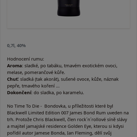
0,7l, 40%
Hodnocení rumu:
Aroma
: sladké, po tabáku, tmavém exotickém ovoci,
melase, pomerančové kůře.
Chuť
: sladká (tak akorát), sušené ovoce, kůže, náznak
pepře, tmavého koření ...
Dokončení
: do sladka, po karamelu.
No Time To Die - Bondovka, u příležitosti které byl
Blackwell Limited Edition 007 James Bond Rum uveden na
trh. Protože Chris Blackwell, člen rock´n´rollové síně slávy
a majitel jamajské residence Golden Eye, kterou si kdysi
pořídil autor Jamese Bonda, Ian Fleming, dělí svůj