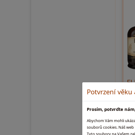
El
Potvrzení věku
0,7l
smíc
nejm
Prosím, potvrďte nám,
vyni
Abychom Vám mohli ukázat, 
souborů cookies. Náš web m
1 
Tyto soubory na Vašem zaříz