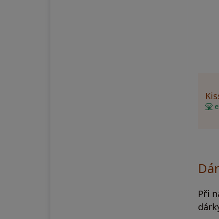
Ki
ex
Dár
Při 
dárky