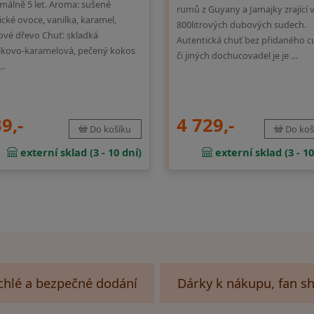
málně 5 let. Aroma: sušené
rumů z Guyany a Jamajky zrající 
ické ovoce, vanilka, karamel,
800litrových dubových sudech.
vé dřevo Chuť: skladká
Autentická chuť bez přidaného c
lkovo-karamelová, pečený kokos
či jiných dochucovadel je je …
 …
4 729,-
9,-
Do koš
Do košíku
externí sklad (3 - 10
externí sklad (3 - 10 dní)
chlé a bezpečné dodání
Dárky k nákupu, fan s