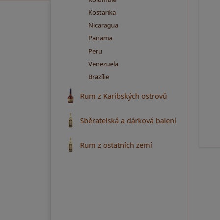
Kostarika
Nicaragua
Panama
Peru
Venezuela
Brazílie
Rum z Karibských ostrovů
Sběratelská a dárková balení
Rum z ostatních zemí