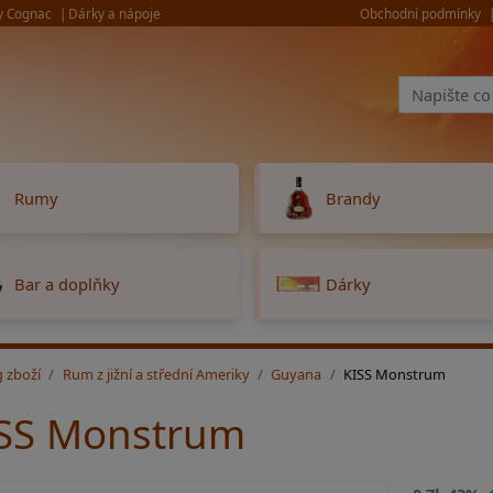
y Cognac
Dárky a nápoje
Obchodní podmínky
Rumy
Brandy
Bar a doplňky
Dárky
g zboží
Rum z jižní a střední Ameriky
Guyana
KISS Monstrum
SS Monstrum