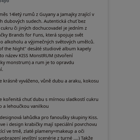
 14yo
měs 14letý rumů z Guyany a Jamajky zrající v
ch dubových sudech. Autentická chuť bez
cukru či jiných dochucovadel je jedním z
čky Brands for Funs, která spojuje svět
o alkoholu a výjimečných světových umělců.
of the Night" desáté studiové album kapely
oto název KISS MonstRUM (stvoření
sky monstrum) a rum je to opravdu
í.
e krásně vyváženo, vůně dubu a araku, kokosu
e kořenitá chuť dubu s mírnou sladkostí cukru
 a lehoučkou vanilkou
designová lahůdka pro fanoušky skupiny Kiss.
ahve i design krabičky mají speciální povrchovu
tící ve tmě, zlaté plameny=makeup a oči
brazení jevištní scenérie z turné ....) Takže