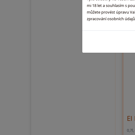
mi 18 let a souhlasím s po
můžete provést úpravu Vaši
zpracování osobních údaj
El
0,7l