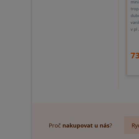
mini
trop
dubo
vani
v pl
73
Proč
nakupovat u nás
?
Ry