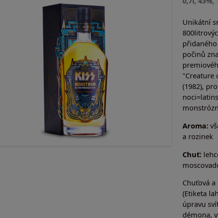
0,7l, 43%,
Unikátní s
800litrový
přidaného 
počinů zna
premiovéh
"Creature 
(1982), pr
noci=latin
monstrózn
Aroma:
vš
a rozinek
Chuť:
lehc
moscovado
Chuťová a 
(Etiketa l
úpravu sví
démona, vyo