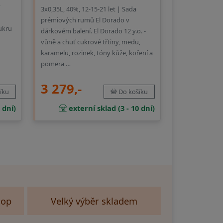
v
3x0,35L, 40%, 12-15-21 let | Sada
prémiových rumů El Dorado v
ukru
dárkovém balení. El Dorado 12 y.o. -
vůně a chuť cukrové třtiny, medu,
karamelu, rozinek, tóny kůže, koření a
pomera …
3 279,-
íku
Do košíku
 dní)
externí sklad (3 - 10 dní)
hop
Velký výběr skladem