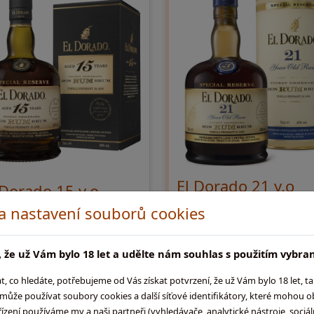
El Dorado 21 y.o
 Dorado 15 y.o
 a nastavení souborů cookies
0,7l, 40% | Prémium rum smícha
, 43% | Rum vrcholné kvality
rumů zrajících 21-25 let. Aroma:
haný z vybraných rumů zrajících
čerstvé vanilkové lusky, fíky. Chuť
éně 15 let. Těžká kouřová chuť
 že už Vám bylo 18 let a udělte nám souhlas s použitím vybra
lehká, květinová a ovocná, troch
kne po večeři s doutníkem.
kakaa a kysané sme …
co hledáte, potřebujeme od Vás získat potvrzení, že už Vám bylo 18 let, t
ůže používat soubory cookies a další síťové identifikátory, které mohou 
539,-
3 129,-
ení používáme my a naši partneři (vyhledávače, analytické nástroje, sociální
Do košíku
Do koš