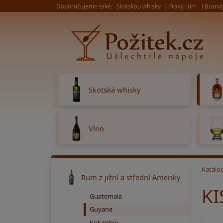
Doporučujeme také:
Skotskou whisky
Pravý rum
Brand
Skotská whisky
Víno
Katalo
Rum z jižní a střední Ameriky
KI
Guatemala
Guyana
Kolumbie