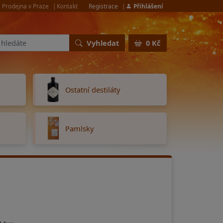
Prodejna v Praze
Kontakt
Registrace
Přihlášení
Vyhledat
0 Kč
Ostatní destiláty
Pamlsky