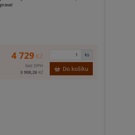
prava!
4 729
Kč
ks
bez DPH
Do košíku
3 908,26
Kč