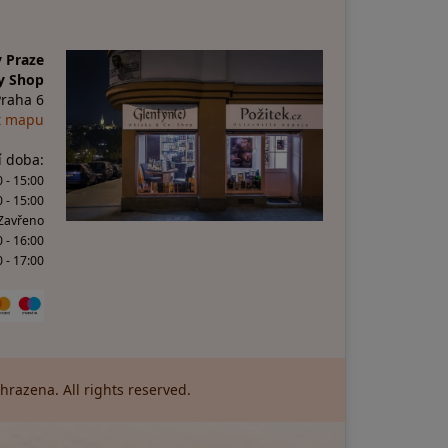
 Praze
y Shop
Praha 6
t mapu
í doba:
 - 15:00
0 - 15:00
 Zavřeno
0 - 16:00
 - 17:00
razena. All rights reserved.