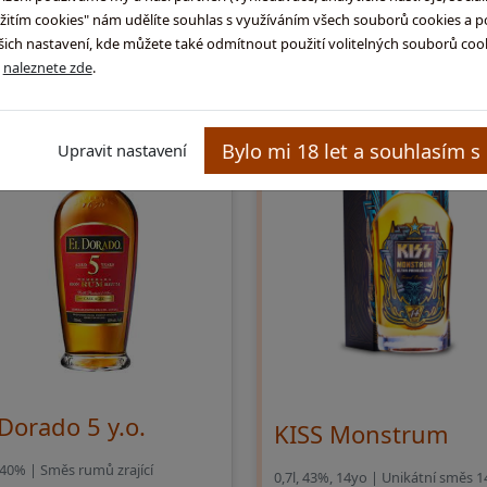
užitím cookies" nám udělíte souhlas s využíváním všech souborů cookies a p
skladem na prodejně
externí sklad (3 - 10
ch nastavení, kde můžete také odmítnout použití volitelných souborů cooki
ů
naleznete zde
.
Bylo mi 18 let a souhlasím s
Upravit nastavení
 Dorado 5 y.o.
KISS Monstrum
, 40% | Směs rumů zrající
0,7l, 43%, 14yo | Unikátní směs 1